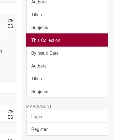
Authors
Titles
es-
ES
Subjects
n
This Collection
an
By Issue Date
Authors
Titles
Subjects
MY ACCOUNT
es-
Login
ES
Register