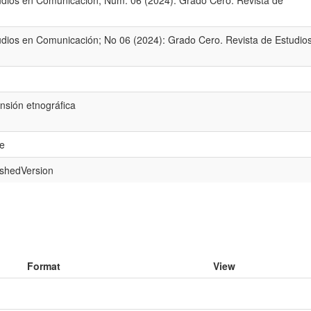
udios en Comunicación; Núm. 06 (2024): Grado Cero. Revista de
udios en Comunicación; No 06 (2024): Grado Cero. Revista de Estudio
ensión etnográfica
le
ishedVersion
Format
View