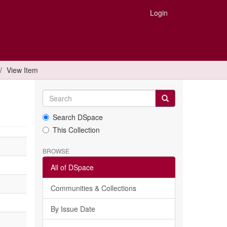
Login
View Item
Search DSpace
This Collection
BROWSE
All of DSpace
Communities & Collections
By Issue Date