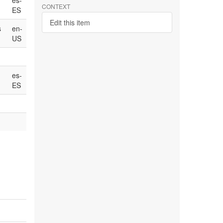
es-
CONTEXT
ES
Edit this item
s
en-
US
es-
ES