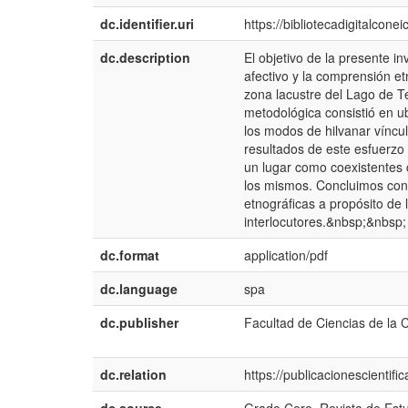
dc.identifier.uri
https://bibliotecadigitalcon
dc.description
El objetivo de la presente in
afectivo y la comprensión et
zona lacustre del Lago de Te
metodológica consistió en ub
los modos de hilvanar víncul
resultados de este esfuerzo
un lugar como coexistentes 
los mismos. Concluimos con u
etnográficas a propósito de
interlocutores.&nbsp;&nbsp;
dc.format
application/pdf
dc.language
spa
dc.publisher
Facultad de Ciencias de la 
dc.relation
https://publicacionescientif