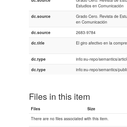
dc.source
Grado Cero. Revista de Est
Estudios en Comunicación
dc.source
Grado Cero. Revista de Est
en Comunicación
dc.source
2683-9784
dc.title
El giro afectivo en la compr
dc.type
info:eu-repo/semantics/artic
dc.type
info:eu-repo/semantics/publ
Files in this item
Files
Size
There are no files associated with this item.