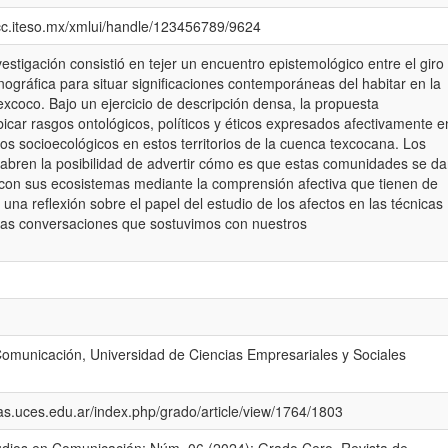
eicc.iteso.mx/xmlui/handle/123456789/9624
vestigación consistió en tejer un encuentro epistemológico entre el giro
nográfica para situar significaciones contemporáneas del habitar en la
xcoco. Bajo un ejercicio de descripción densa, la propuesta
icar rasgos ontológicos, políticos y éticos expresados afectivamente e
os socioecológicos en estos territorios de la cuenca texcocana. Los
 abren la posibilidad de advertir cómo es que estas comunidades se d
con sus ecosistemas mediante la comprensión afectiva que tienen de
na reflexión sobre el papel del estudio de los afectos en las técnicas
 las conversaciones que sostuvimos con nuestros
Comunicación, Universidad de Ciencias Empresariales y Sociales
icas.uces.edu.ar/index.php/grado/article/view/1764/1803